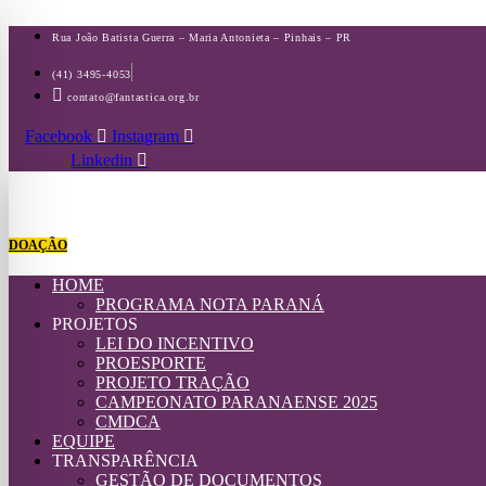
Ir
para
Rua João Batista Guerra – Maria Antonieta – Pinhais – PR
o
conteúdo
(41) 3495-4053
contato@fantastica.org.br
Facebook
Instagram
Linkedin
DOAÇÃO
HOME
PROGRAMA NOTA PARANÁ
PROJETOS
LEI DO INCENTIVO
PROESPORTE
PROJETO TRAÇÃO
CAMPEONATO PARANAENSE 2025
CMDCA
EQUIPE
TRANSPARÊNCIA
GESTÃO DE DOCUMENTOS