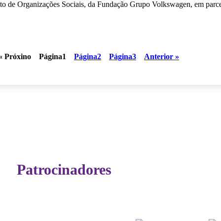
nto de Organizações Sociais, da Fundação Grupo Volkswagen, em parc
« Próxino
Página
1
Página
2
Página
3
Anterior »
Patrocinadores