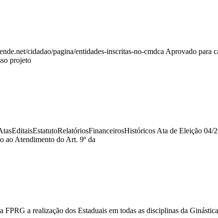
.atende.net/cidadao/pagina/entidades-inscritas-no-cmdca Aprovado para 
so projeto
isEstatutoRelatóriosFinanceirosHistóricos Ata de Eleição 04/202
 ao Atendimento do Art. 9º da
FPRG a realização dos Estaduais em todas as disciplinas da Ginástica, 