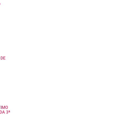
O
 DE
TIMO
DA 3ª