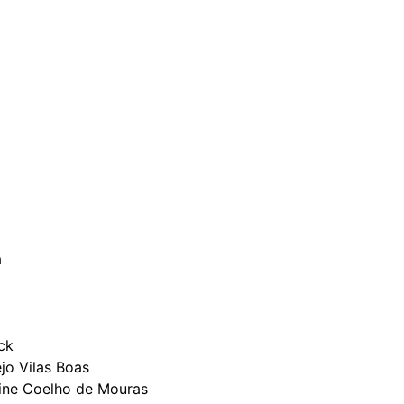
a
ck
 Boas
 de Mouras