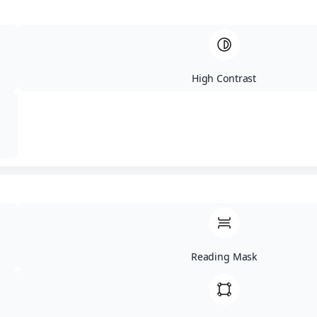
Inscrições até 28 de julho
High Contrast
acesse:
www.fprginastica.com.br
Relatório de Monitoramento de Projetos
Reading Mask
Data:
17/09/2025