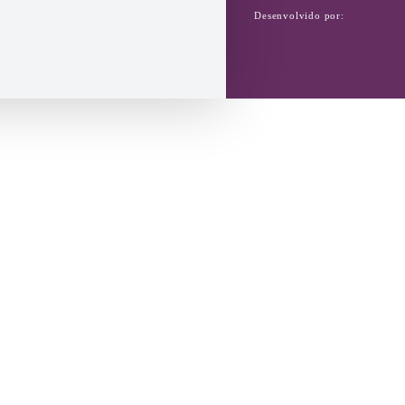
Desenvolvido por:
FANTÁSTICA - Associação de
Ginástica Ritmíca
Copyright © 2025. Todos os
direitos reservados.