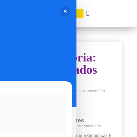
DOAÇÃO
Categoria:
Resultados
Notícias
6 de dezembro de 2022
Nenhum comentário
Confira as últimas notícias
Perguntas-frequentes
11 de janeiro de 2022
Nenhum comentário
Perguntas Frequentes O que é Ginástica? É