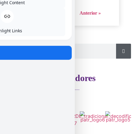
ight Content
« Próxino
1
2
3
Anterior »
hlight Links
Patrocinadores