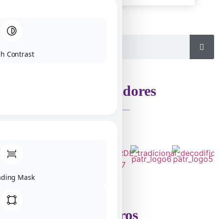
h Contrast
Patrocinadores
ading Mask
Parceiros