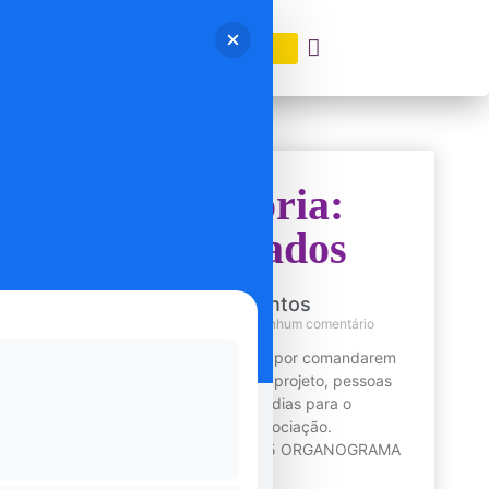
DOAÇÃO
Categoria:
Resultados
Gestão de Documentos
4 de novembro de 2021
Nenhum comentário
Conheça os responsáveis por comandarem
administrativamente esse projeto, pessoas
que se dedicam todos os dias para o
crescimento da nossa associação.
Publicado em: 02/12/2025 ORGANOGRAMA