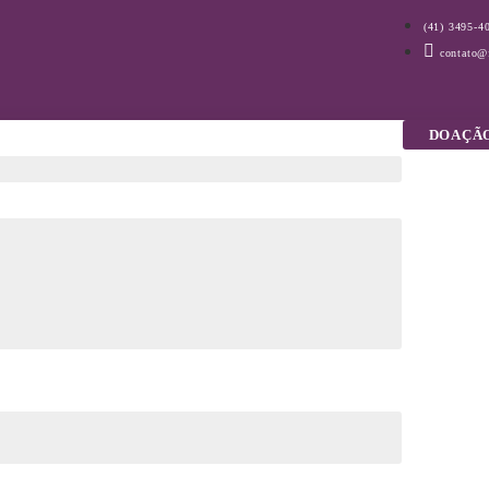
(41) 3495-4
contato@f
DOAÇÃ