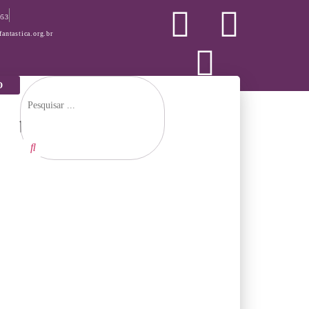
053
antastica.org.br
O