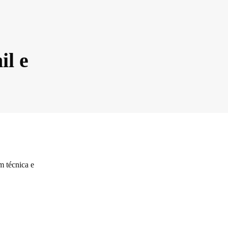
o
l e
m técnica e