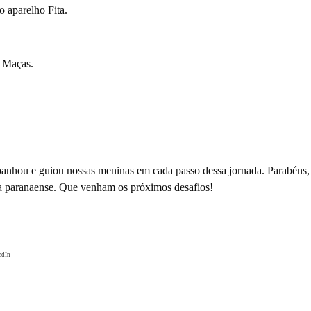
o aparelho Fita.
o Maças.
.
mpanhou e guiou nossas meninas em cada passo dessa jornada. Parabéns
ica paranaense. Que venham os próximos desafios!
edIn