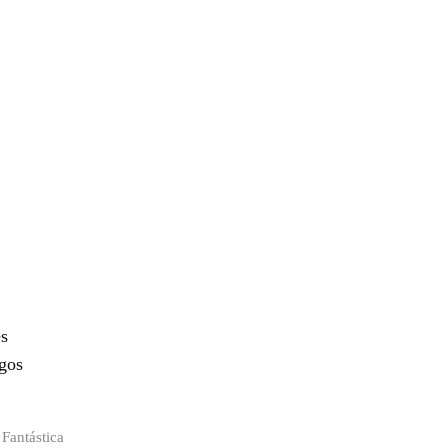
es
ogos
 Fantástica