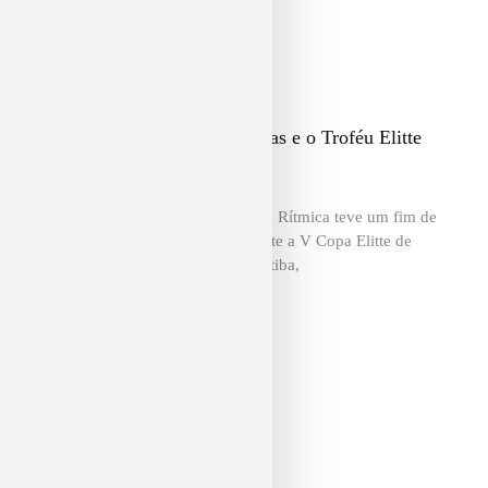
Fantástica conquista 29 medalhas e o Troféu Elitte
Performance na V Copa Elitte
A Fantástica Associação de Ginástica Rítmica teve um fim de
semana de grandes conquistas durante a V Copa Elitte de
Ginástica Rítmica, realizada em Curitiba,