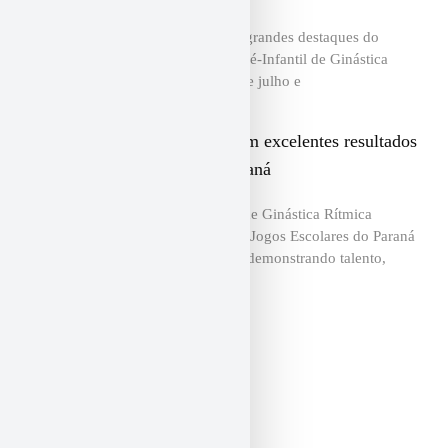
A Fantástica Associação foi um dos grandes destaques do
Campeonato Paranaense Infantil e Pré-Infantil de Ginástica
Rítmica, realizado entre os dias 28 de julho e
Atletas da Fantástica conquistam excelentes resultados
nos 72º Jogos Escolares do Paraná
As atletas da Associação Fantástica de Ginástica Rítmica
encerraram sua participação nos 72º Jogos Escolares do Paraná
(JEPS) com importantes conquistas, demonstrando talento,
dedicação e