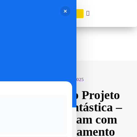
DOAÇÃO
março 13, 2025
Ginastas do Projeto
Ginasta Fantástica –
Ano 3 contam com
acompanhamento