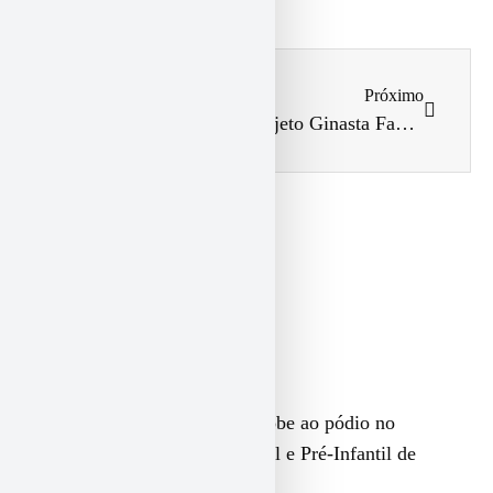
Anterior
Próximo
Centro de Treinamento Ginasta Fantástica é inaugurado em Pinhais
Projeto Ginasta Fantástica – ano 4 iniciado!
Outras notícias
Fantástica conquista títulos e sobe ao pódio no
Campeonato Paranaense Infantil e Pré-Infantil de
Ginástica Rítmica