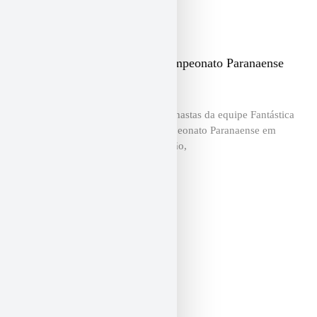
Equipe Fantástica brilha no Campeonato Paranaense
Juvenil e Adulto níveis 2 e 3
Entre os dias 18 e 21 de junho, as ginastas da equipe Fantástica
representaram a associação no Campeonato Paranaense em
Guarapuava. Com técnica e dedicação,