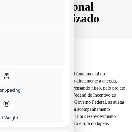
nutricional
especializado
A alimentação desempenha um papel fundamental no
desempenho esportivo, influenciando diretamente a energia,
recuperação e prevenção de lesões. Pensando nisso, pelo projeto
ter Spacing
Ginasta Fantástica – Ano 3, via Lei Federal de Incentivo ao
Esporte do Ministério do Esporte do Governo Federal, as atletas
da Fantástica Associação contam com acompanhamento
nutricional especializado para garantir um desenvolvimento
nt Weight
saudável e o melhor rendimento dentro e fora do tapete.