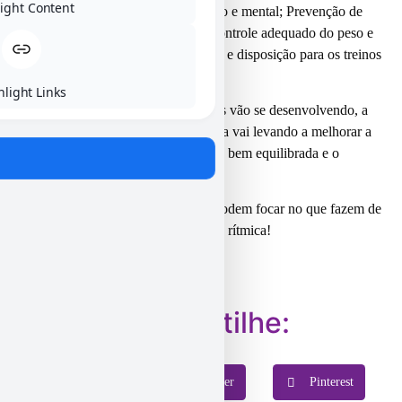
ight Content
estão: Melhora do desempenho físico e mental; Prevenção de
lesões e fortalecimento muscular; Controle adequado do peso e
composição corporal; e mais energia e disposição para os treinos
e competições.
hlight Links
Para Rafael a medida que as ginastas vão se desenvolvendo, a
própria individualidade de cada atleta vai levando a melhorar a
percepção da relação da alimentação bem equilibrada e o
impacto no desempenho físico.
Com esse suporte, nossas ginastas podem focar no que fazem de
melhor: evoluir e brilhar na ginástica rítmica!
Compartilhe:
Facebook
Twitter
Pinterest