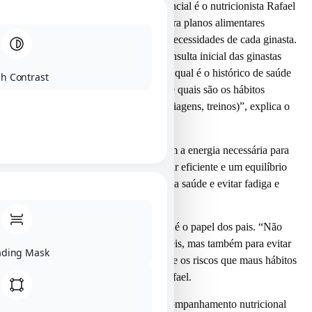
O responsável por esse suporte essencial é o nutricionista Rafael
Gonçalves – CRN8 2111, que elabora planos alimentares
individualizados de acordo com as necessidades de cada ginasta.
“O primeiro passo é realizar uma consulta inicial das ginastas
acompanhadas dos pais, nela vemos qual é o histórico de saúde
h Contrast
(doenças, alergias, intolerâncias…) e quais são os hábitos
alimentares em casa e fora (escola, viagens, treinos)”, explica o
nutricionista.
O objetivo é garantir que elas tenham a energia necessária para
os treinos, uma recuperação muscular eficiente e um equilíbrio
nutricional adequado para fortalecer a saúde e evitar fadiga e
lesões.
Outro fator essencial nesse processo é o papel dos pais. “Não
apenas para reforçar hábitos saudáveis, mas também para evitar
ading Mask
dietas restritivas e conscientizar sobre os riscos que maus hábitos
alimentares podem trazer”, relata Rafael.
Entre os principais benefícios do acompanhamento nutricional