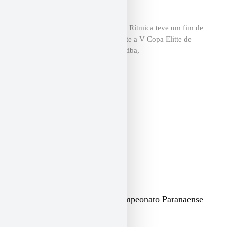
Performance na V Copa Elitte
A Fantástica Associação de Ginástica Rítmica teve um fim de
semana de grandes conquistas durante a V Copa Elitte de
Ginástica Rítmica, realizada em Curitiba,
Equipe Fantástica brilha no Campeonato Paranaense
Juvenil e Adulto níveis 2 e 3