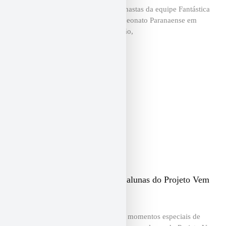
Entre os dias 18 e 21 de junho, as ginastas da equipe Fantástica
representaram a associação no Campeonato Paranaense em
Guarapuava. Com técnica e dedicação,
Festival celebra a evolução das alunas do Projeto Vem
Ser Fantástica!!
O mês de dezembro foi marcado por momentos especiais de