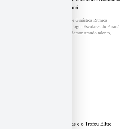
nos 72º Jogos Escolares do Paraná
As atletas da Associação Fantástica de Ginástica Rítmica
encerraram sua participação nos 72º Jogos Escolares do Paraná
(JEPS) com importantes conquistas, demonstrando talento,
dedicação e
Fantástica conquista 29 medalhas e o Troféu Elitte