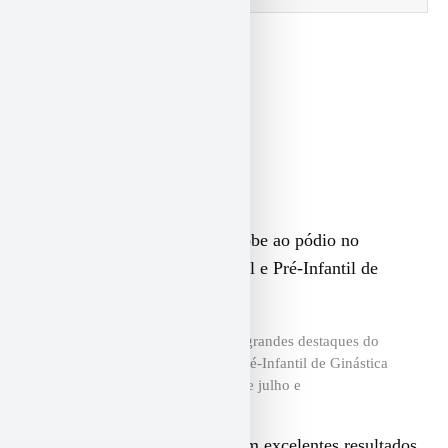
Outras notícias
Fantástica conquista títulos e sobe ao pódio no
Campeonato Paranaense Infantil e Pré-Infantil de
Ginástica Rítmica
A Fantástica Associação foi um dos grandes destaques do
Campeonato Paranaense Infantil e Pré-Infantil de Ginástica
Rítmica, realizado entre os dias 28 de julho e
Atletas da Fantástica conquistam excelentes resultados