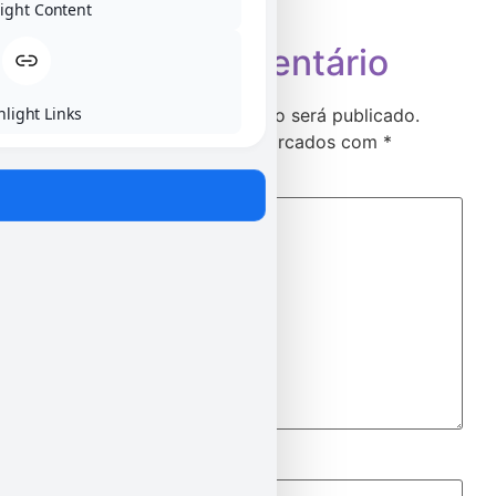
ight Content
Deixe um comentário
hlight Links
O seu endereço de e-mail não será publicado.
Campos obrigatórios são marcados com
*
Comentário
*
Nome
*