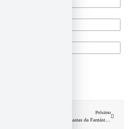
E-mail
*
Site
Anterior
Próximo
Inscrições abertas para Seletiva de Equipe de Ginástica Rítmica
Ginastas da Fantástica Associação brilham no Campeonato Paranaense de Ginástica Rítmica em Toledo