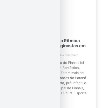
Torneio de Ginástica Rítmica
reuniu mais de 240 ginastas em
Pinhais
12 de junho de 2023
Nenhum comentário
No domingo (04), a cidade de Pinhais foi
sede do VI Torneio Ginasta Fantástica,
realizado pela Fantástica. Foram mais de
240 participantes de 6 cidades do Paraná
nas categorias mirim, aberta, pré-infantil e
infantil. A Prefeitura Municipal de Pinhais,
por meio da Secretaria de Cultura, Esporte
e Lazer, proporcionou a
Leia mais!