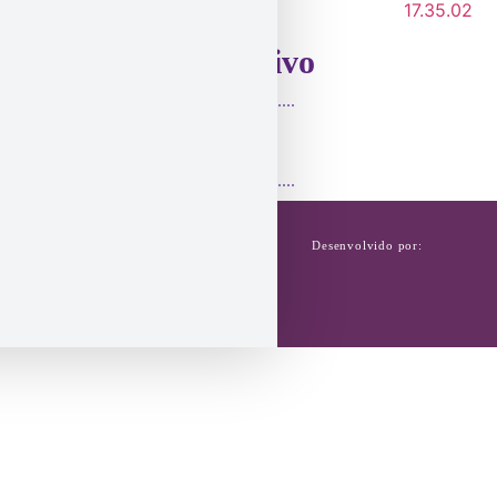
Incentivo
Desenvolvido por:
FANTÁSTICA - Associação de
Ginástica Ritmíca
Copyright © 2025. Todos os
direitos reservados.