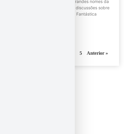
com o objetivo de juntar grandes nomes da
ginástica para reflexões e discussões sobre
a prática. Nessa edição, a Fantástica
participou
Leia mais!
« Próxino
1
2
3
4
5
Anterior »
Categorias
Certificados
Resultados
Sem categoria