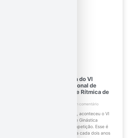
Letícia, que ficou em 1°
Leia mais!
Fantástica participa do VI
Seminário Internacional de
Ginástica Artística e Rítmica de
Competição
11 de maio de 2023
Nenhum comentário
Nos dias 04 e 05 de maio, aconteceu o VI
Seminário Internacional de Ginástica
Artística e Rítmica de Competição. Esse é
um evento que acontece a cada dois anos