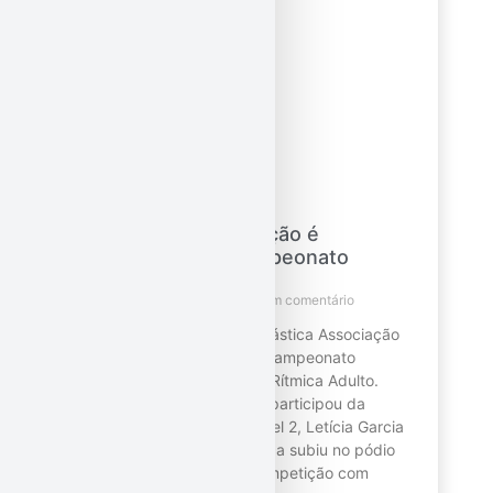
Fantástica Associação é
medalhista no Campeonato
Paranaense Adulto
22 de maio de 2023
Nenhum comentário
Na última semana, a Fantástica Associação
de GR foi medalhista no Campeonato
Paranaense de Ginástica Rítmica Adulto.
Neste ano, a Associação participou da
edição com atletas no nível 2, Letícia Garcia
e Sarah Beteli. A Fantástica subiu no pódio
duas vezes durante a competição com