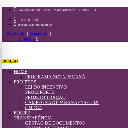
Ir
para
Rua João Batista Guerra – Maria Antonieta – Pinhais – PR
o
conteúdo
(41) 3495-4053
contato@fantastica.org.br
Facebook
Instagram
Linkedin
DOAÇÃO
HOME
PROGRAMA NOTA PARANÁ
PROJETOS
LEI DO INCENTIVO
PROESPORTE
PROJETO TRAÇÃO
CAMPEONATO PARANAENSE 2025
CMDCA
EQUIPE
TRANSPARÊNCIA
GESTÃO DE DOCUMENTOS